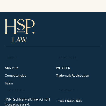
MENU
PRODUCTS
About Us
WHISPER
Competencies
Trademark Registration
Team
LOCATION
CONTACT
HSP Rechtsanwält:innen GmbH
T
+43 1 533 0 533
Gonzagagasse 4,