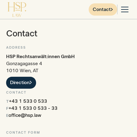
Contact
Contact
ADDRESS
HSP Rechtsanwält:innen GmbH
Gonzagagasse 4
1010 Wien, AT
Direction
CONTACT
+43 1 533 0 533
T
+43 1 533 0 533 - 33
F
office@hsp.law
E
CONTACT FORM