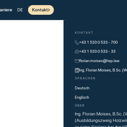
arriere
Kontakt
DE
KONTAKT
+43 1 533 0 533 - 700
+43 1 533 0 533 - 33
florian.moises@hsp.law
Ing. Florian Moises, B.Sc. (
SPRACHEN
Deutsch
Englisch
ÜBER
Ing. Florian Moises, B.Sc
(Ausbildungszweig Holzwir