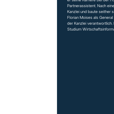
er seine Karriere bei der
Partnerassistent. Nach ei
Kanzlei und baute seither 
Florian Moises als General 
der Kanzlei verantwortlich.
Studium Wirtschaftsinforma