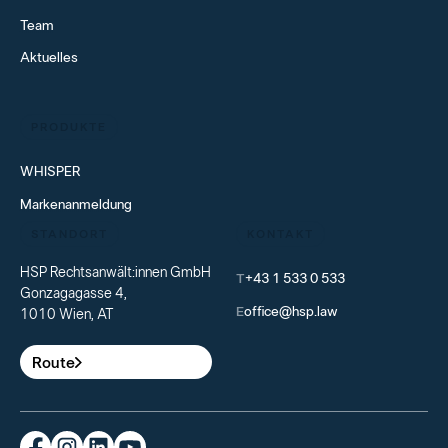
Team
Aktuelles
PRODUKTE
WHISPER
Markenanmeldung
STANDORT
KONTAKT
HSP Rechtsanwält:innen GmbH
T
+43 1 533 0 533
Gonzagagasse 4,
E
office@hsp.law
1010 Wien, AT
Route