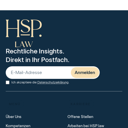
Litigation
grenzüberschreitende Lebensplanung erfordern
Datenschutz
durchdachte rechtliche Konzepte und
Arbeitsrecht
maßgeschneiderte Lösungen.
IKT-Recht
Erbrecht & Vermögensnachfolge
Immigration
Rechtliche Insights.
Direkt in Ihr Postfach.
Ich akzeptiere die
Datenschutzerklärung
.
MENÜ
KARRIERE
Über Uns
Offene Stellen
Kompetenzen
Arbeiten bei HSP.law