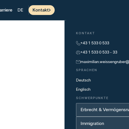
arriere
Kontakt
DE
KONTAKT
+43 1 533 0 533
+43 1 533 0 533 - 33
maximilian.weissengruber
SPRACHEN
Deutsch
Englisch
SCHWERPUNKTE
Erbrecht & Vermögensn
Immigration