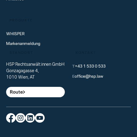
PRODUKTE
WHISPER
Markenanmeldung
STANDORT
KONTAKT
HSP Rechtsanwält:innen GmbH
T
+43 1 533 0 533
Gonzagagasse 4,
E
office@hsp.law
1010 Wien, AT
Route