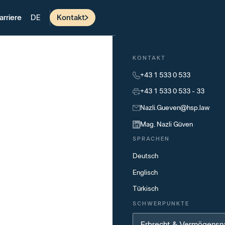
arriere
Kontakt
DE
KONTAKT
+43 1 533 0 533
+43 1 533 0 533 - 33
Nazli.Gueven@hsp.law
Mag. Nazli Güven
SPRACHEN
Deutsch
Englisch
Türkisch
SCHWERPUNKTE
Erbrecht & Vermögensn