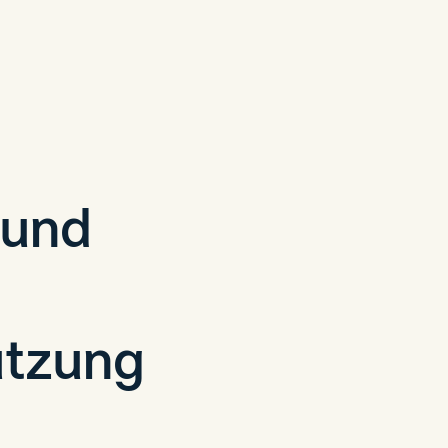
 und
utzung