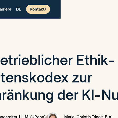
arriere
Kontakt
DE
etrieblicher Ethik-
ltenskodex zur
hränkung der KI-N
agesreiter, LL.M. (UPenn)
Marie-Christin Tripolt, B.A.