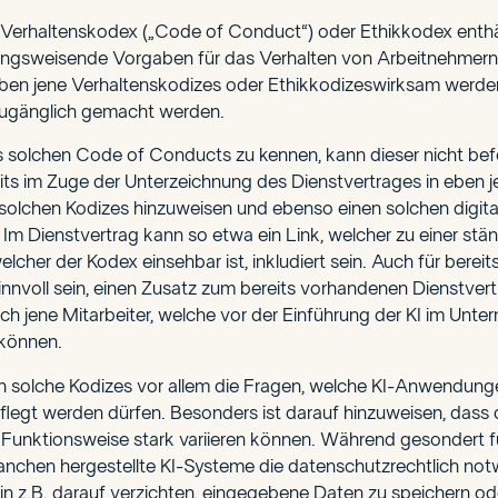
er Verhaltenskodex („Code of Conduct“) oder Ethikkodex enthä
ungsweisende Vorgaben für das Verhalten von Arbeitnehmern
en jene Verhaltenskodizes oder Ethikkodizeswirksam werde
zugänglich gemacht werden.
s solchen Code of Conducts zu kennen, kann dieser nicht bef
its im Zuge der Unterzeichnung des Dienstvertrages in eben j
 solchen Kodizes hinzuweisen und ebenso einen solchen digita
 Im Dienstvertrag kann so etwa ein Link, welcher zu einer stä
elcher der Kodex einsehbar ist, inkludiert sein. Auch für bereit
innvoll sein, einen Zusatz zum bereits vorhandenen Dienstvertr
h jene Mitarbeiter, welche vor der Einführung der KI im Unte
 können.
ln solche Kodizes vor allem die Fragen, welche KI-Anwendun
legt werden dürfen. Besonders ist darauf hinzuweisen, dass 
r Funktionsweise stark variieren können. Während gesondert f
nchen hergestellte KI-Systeme die datenschutzrechtlich no
in z.B. darauf verzichten, eingegebene Daten zu speichern ode