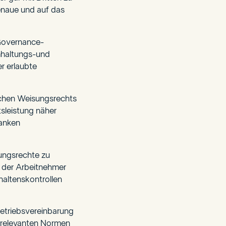
enaue und auf das
 Governance-
imhaltungs-und
r erlaubte
lichen Weisungsrechts
sleistung näher
ranken
ungsrechte zu
 der Arbeitnehmer
haltenskontrollen
Betriebsvereinbarung
ch relevanten Normen