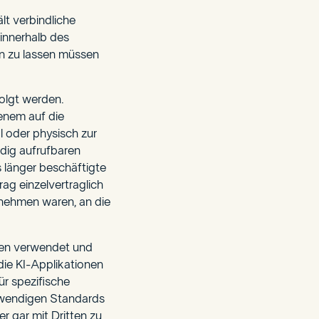
lt verbindliche
innerhalb des
n zu lassen müssen
olgt werden.
enem auf die
l oder physisch zur
ndig aufrufbaren
s länger beschäftigte
ag einzelvertraglich
rnehmen waren, an die
gen verwendet und
die KI-Applikationen
ür spezifische
twendigen Standards
r gar mit Dritten zu