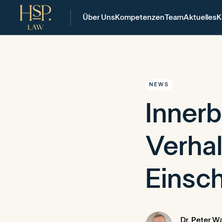
Über Uns
Kompetenzen
Team
Aktuelles
K
NEWS
Innerb
Verha
Einsc
Dr. Peter W