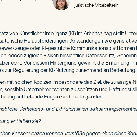
juristische Mitarbeiterin
z von Künstlicher Intelligenz (KI) im Arbeitsalltag stellt Un
nisatorische Herausforderungen. Anwendungen wie generative
ysewerkzeuge oder KI-gestützte Kommunikationsplattformen b
rgen jedoch zugleich Risiken hinsichtlich Datenschutz, Geheimn
berrecht. Vor diesem Hintergrund gewinnt die Einführung inne
es zur Regulierung der KI-Nutzung zunehmend an Bedeutung.
n mit solchen Kodizes insbesondere das Ziel, die zulässige 
, sensible Unternehmensdaten zu schützen und Haftungsrisik
 häufig auftretende Fragen sind die folgenden:
iebliche Verhaltens- und Ethikrichtlinien wirksam implementi
ung entfalten sie?
lichen Konsequenzen können Verstöße gegen eben diese Kodiz