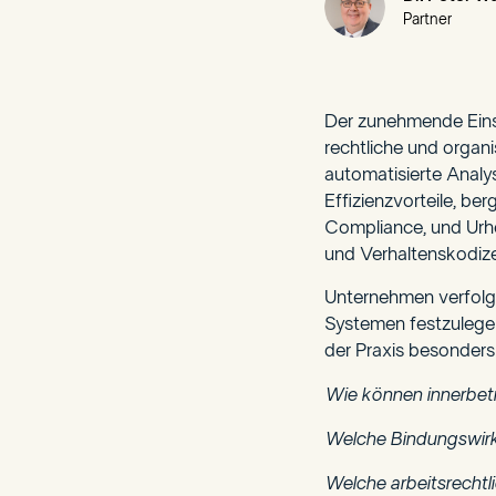
Partner
Der zunehmende Einsat
rechtliche und orga
automatisierte Anal
Effizienzvorteile, be
Compliance, und Urhe
und Verhaltenskodiz
Unternehmen verfolge
Systemen festzulegen
der Praxis besonders
Wie können innerbetr
Welche Bindungswirk
Welche arbeitsrecht