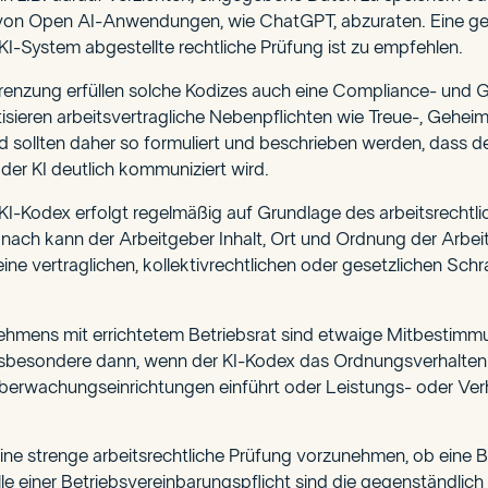
rs von Open AI-Anwendungen, wie ChatGPT, abzuraten. Eine g
I-System abgestellte rechtliche Prüfung ist zu empfehlen.
renzung erfüllen solche Kodizes auch eine Compliance- und
tisieren arbeitsvertragliche Nebenpflichten wie Treue-, Gehe
d sollten daher so formuliert und beschrieben werden, dass de
r KI deutlich kommuniziert wird.
 KI-Kodex erfolgt regelmäßig auf Grundlage des arbeitsrecht
nach kann der Arbeitgeber Inhalt, Ort und Ordnung der Arbeit
ne vertraglichen, kollektivrechtlichen oder gesetzlichen Sch
nehmens mit errichtetem Betriebsrat sind etwaige Mitbestimm
insbesondere dann, wenn der KI-Kodex das Ordnungsverhalten
 Überwachungseinrichtungen einführt oder Leistungs- oder Ver
 eine strenge arbeitsrechtliche Prüfung vorzunehmen, ob eine 
Falle einer Betriebsvereinbarungspflicht sind die gegenständli