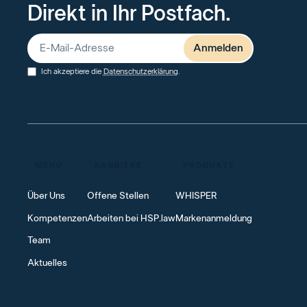
Direkt in Ihr Postfach.
Ich akzeptiere die
Datenschutzerklärung
.
MENÜ
KARRIERE
PRODUKTE
Über Uns
Offene Stellen
WHISPER
Kompetenzen
Arbeiten bei HSP.law
Markenanmeldung
Team
Aktuelles