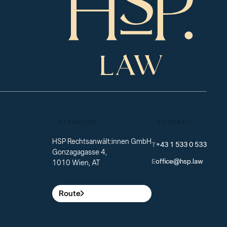
STANDORT
KONTAKT
HSP Rechtsanwält:innen GmbH
T
+43 1 533 0 533
Gonzagagasse 4,
E
office@hsp.law
1010 Wien, AT
Route