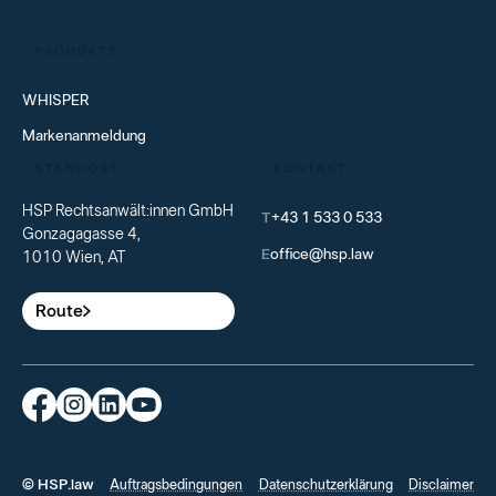
PRODUKTE
WHISPER
Markenanmeldung
STANDORT
KONTAKT
HSP Rechtsanwält:innen GmbH
T
+43 1 533 0 533
Gonzagagasse 4,
E
office@hsp.law
1010 Wien, AT
Route
© HSP.law
Auftragsbedingungen
Datenschutzerklärung
Disclaimer