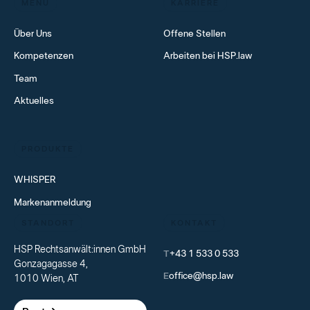
MENÜ
KARRIERE
Über Uns
Offene Stellen
Kompetenzen
Arbeiten bei HSP.law
Team
Aktuelles
PRODUKTE
WHISPER
Markenanmeldung
STANDORT
KONTAKT
HSP Rechtsanwält:innen GmbH
T
+43 1 533 0 533
Gonzagagasse 4,
E
office@hsp.law
1010 Wien, AT