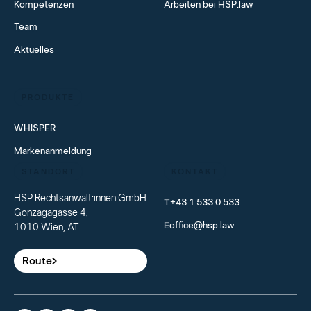
Kompetenzen
Arbeiten bei HSP.law
Team
Aktuelles
PRODUKTE
WHISPER
Markenanmeldung
STANDORT
KONTAKT
HSP Rechtsanwält:innen GmbH
T
+43 1 533 0 533
Gonzagagasse 4,
E
office@hsp.law
1010 Wien, AT
Route