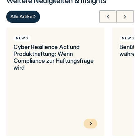
Weitere Neuigkeiten & Insights
Alle Artikel
NEWS
NEWS
Cyber Resilience Act und
Benütz
Produkthaftung: Wenn
während
Compliance zur Haftungsfrage
wird