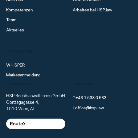
Über Uns
Offene Stellen
Kompetenzen
Arbeiten bei HSP.law
Team
Aktuelles
PRODUKTE
WHISPER
Markenanmeldung
STANDORT
KONTAKT
HSP Rechtsanwält:innen GmbH
T
+43 1 533 0 533
Gonzagagasse 4,
E
office@hsp.law
1010 Wien, AT
Route